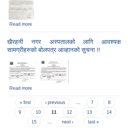
Read more
about बोलपत्र (22/Works/NCB/Kmun/081/82) को
आशय पत्रको सूचना !!
खैरहनी नगर अस्पतालको लागि आवश्यक
सामग्रीहरुको बोलपत्र आव्हानको सुचना !!
Read more
about खैरहनी नगर अस्पतालको लागि आवश्यक
सामग्रीहरुको बोलपत्र आव्हानको सुचना !!
Pages
« first
‹ previous
…
7
8
9
10
11
12
13
14
15
…
next ›
last »