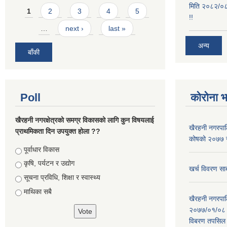
मिति २०८२/०८/
Pages
1
2
3
4
5
!!
…
next ›
last »
अन्य
बाँकी
Poll
कोरोना 
खैरहनी नगरक्षेत्रको समग्र विकासको लागि कुन विषयलाई
खैरहनी नगरपालि
प्राथमिकता दिन उपयुक्त होला ??
कोषको २०७७ जे
Choices
पूर्वाधार विकास
कृषि, पर्यटन र उद्योग
खर्च विवरण सार
सूचना प्रविधि, शिक्षा र स्वास्थ्य
माथिका सबै
खैरहनी नगरपालि
२०७७/०१/०८ र
विबरण तपसिल 