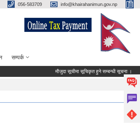
056-583709
info@khairahanimun.gov.np
न
सम्पर्क
मौजुदा सूचीमा सूचिकृत हुने सम्बन्धी सूचना ।
सु