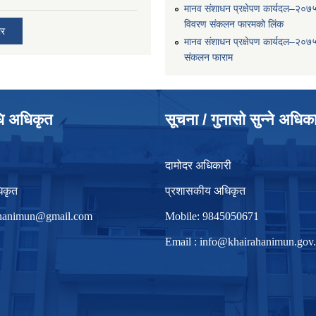
मानव संशाधन प्रक्षेपण कार्यदल–२०७
विवरण संकलन फारमको लिंक
ार
मानव संशाधन प्रक्षेपण कार्यदल–२०७
संकलन फाराम
धि अधिकृत
सूचना / गुनासो सुन्ने अधिक
दामोदर अधिकारी
िकृत
प्रशासकीय अधिकृत
irhanimun@gmail.com
Mobile: 9845050671
Email :
info@khairahanimun.gov