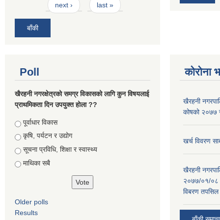
next ›
last »
बाँकी
Poll
कोरोना 
खैरहनी नगरक्षेत्रको समग्र विकासको लागि कुन विषयलाई
खैरहनी नगरपालि
प्राथमिकता दिन उपयुक्त होला ??
कोषको २०७७ जे
Choices
पूर्वाधार विकास
कृषि, पर्यटन र उद्योग
खर्च विवरण सार
सूचना प्रविधि, शिक्षा र स्वास्थ्य
माथिका सबै
खैरहनी नगरपालि
२०७७/०१/०८ र
विबरण तपसिल 
Older polls
Results
बाँकी समाच