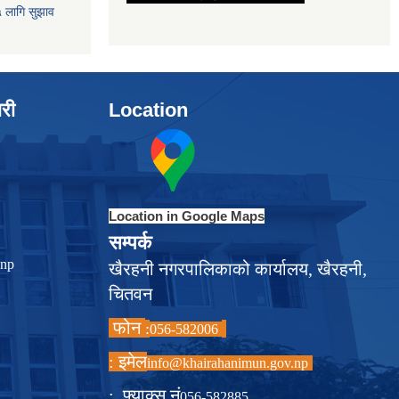
५ लागि सुझाव
ारी
Location
Location in Google Maps
सम्पर्क
.np
खैरहनी नगरपालिकाको कार्यालय, खैरहनी,
चितवन
फोन
:
056-582006
इमेल :
info@khairahanimun.gov.np
फ्याक्स नं. :
056-582885