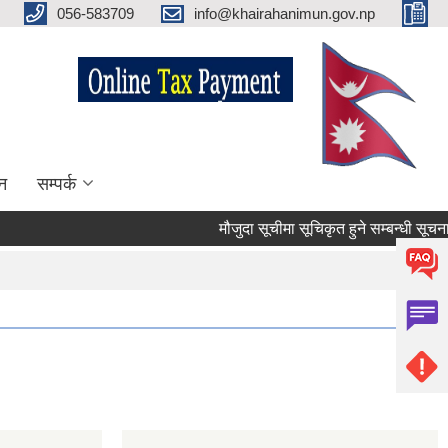
056-583709
info@khairahanimun.gov.np
न
सम्पर्क
मौजुदा सूचीमा सूचिकृत हुने सम्बन्धी सूचना ।