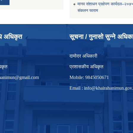
मानव संशाधन प्रक्षेपण कार्यदल–२०७
संकलन फाराम
धि अधिकृत
सूचना / गुनासो सुन्ने अधिक
दामोदर अधिकारी
िकृत
प्रशासकीय अधिकृत
irhanimun@gmail.com
Mobile: 9845050671
Email :
info@khairahanimun.gov