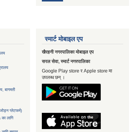
स्मार्ट मोबाइल एप
खैरहनी नगरपालिका मोबाइल एप
यालय
सरल सेवा, स्मार्ट नगरपालिका
त्रालय
Google Play store र Apple store मा
उपलब्ध छन् ।
ालय, बागमती
ोड्न प्लेटफर्म)
५ का लागि
५ लागि सुझाव