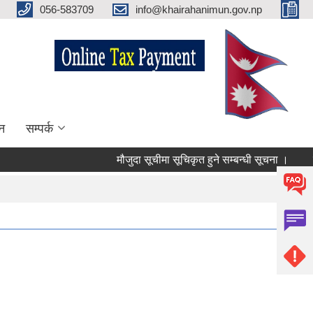
056-583709
info@khairahanimun.gov.np
न
सम्पर्क
मौजुदा सूचीमा सूचिकृत हुने सम्बन्धी सूचना ।
सुधार