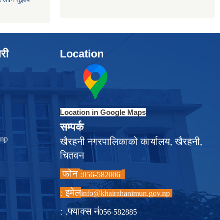
ारी
Location
Location in Google Maps
सम्पर्क
.np
खैरहनी नगरपालिकाको कार्यालय, खैरहनी,
चितवन
फोन
:
056-582006
इमेल :
info@khairahanimun.gov.np
फ्याक्स नं. :
056-582885