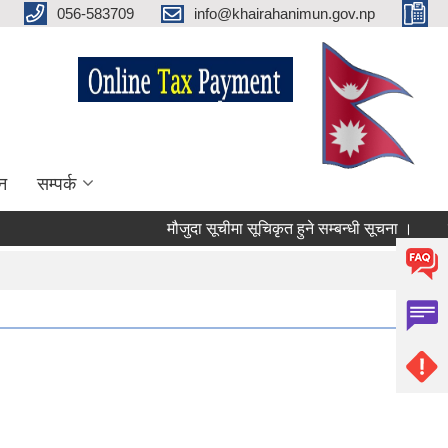
056-583709
info@khairahanimun.gov.np
न
सम्पर्क
मौजुदा सूचीमा सूचिकृत हुने सम्बन्धी सूचना ।
सुधा