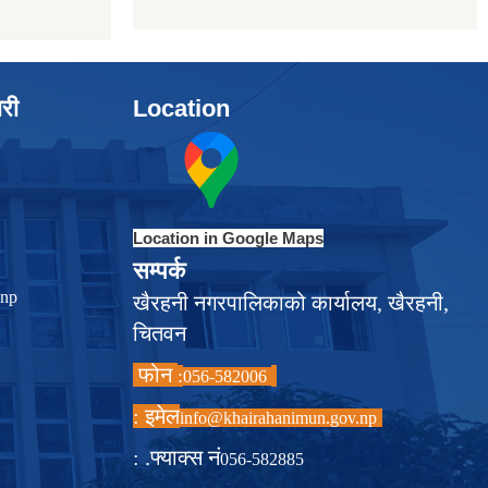
ारी
Location
Location in Google Maps
सम्पर्क
.np
खैरहनी नगरपालिकाको कार्यालय, खैरहनी,
चितवन
फोन
:
056-582006
इमेल :
info@khairahanimun.gov.np
फ्याक्स नं. :
056-582885