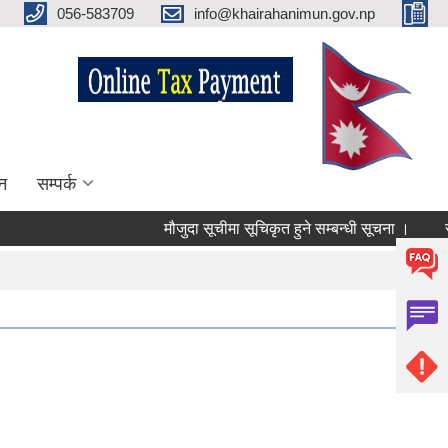
056-583709
info@khairahanimun.gov.np
न
सम्पर्क
मौजुदा सूचीमा सूचिकृत हुने सम्बन्धी सूचना ।
सुधार