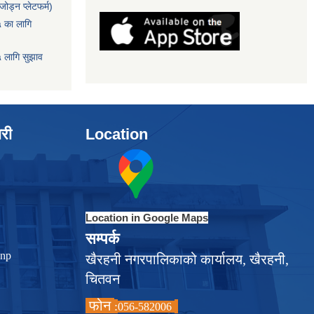
ोड्न प्लेटफर्म)
५ का लागि
५ लागि सुझाव
ारी
Location
Location in Google Maps
सम्पर्क
.np
खैरहनी नगरपालिकाको कार्यालय, खैरहनी,
चितवन
फोन
:
056-582006