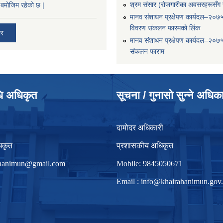
श्रम संसार (रोजगारीका अवसरहरूसँग ज
बमोजिम रहेको छ |
मानव संशाधन प्रक्षेपण कार्यदल–२०७
विवरण संकलन फारमको लिंक
ार
मानव संशाधन प्रक्षेपण कार्यदल–२०७
संकलन फाराम
धि अधिकृत
सूचना / गुनासो सुन्ने अधिक
दामोदर अधिकारी
िकृत
प्रशासकीय अधिकृत
irhanimun@gmail.com
Mobile: 9845050671
Email :
info@khairahanimun.gov