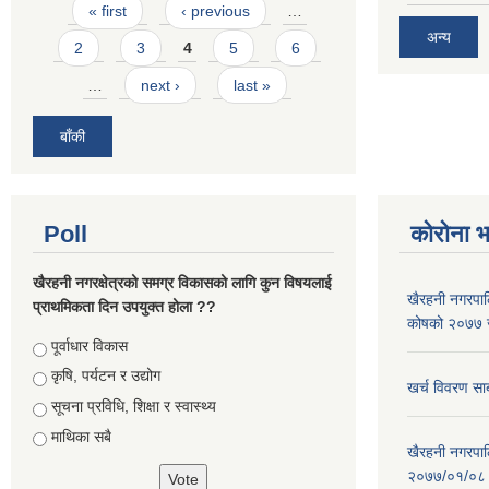
Pages
« first
‹ previous
…
अन्य
2
3
4
5
6
…
next ›
last »
बाँकी
Poll
कोरोना 
खैरहनी नगरक्षेत्रको समग्र विकासको लागि कुन विषयलाई
खैरहनी नगरपालि
प्राथमिकता दिन उपयुक्त होला ??
कोषको २०७७ जे
Choices
पूर्वाधार विकास
कृषि, पर्यटन र उद्योग
खर्च विवरण सार
सूचना प्रविधि, शिक्षा र स्वास्थ्य
माथिका सबै
खैरहनी नगरपालि
२०७७/०१/०८ र