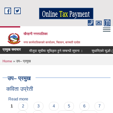
Skip to main content
खैरहनी नगरपालिका
नगर कार्यपालिकाको कार्यालय, चितवन, बागमती प्रदेश
प्रमुख समाचार
मौजुदा सूचीमा सूचिकृत हुने सम्बन्धी सूचना ।
सुधारिएको चुल्हो (ICS
You are here
Home
» उप– प्रमुख
उप– प्रमुख
कविता उप्रेती
Read more
about कविता उप्रेती
Pages
1
2
3
4
5
6
7